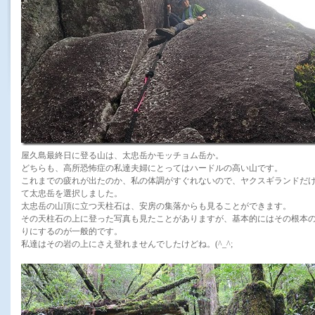
屋久島最終日に登る山は、太忠岳かモッチョム岳か。
どちらも、高所恐怖症の私達夫婦にとってはハードルの高い山です。
これまでの疲れが出たのか、私の体調がすぐれないので、ヤクスギランドだ
て太忠岳を選択しました。
太忠岳の山頂に立つ天柱石は、安房の集落からも見ることができます。
その天柱石の上に登った写真も見たことがありますが、基本的にはその根本
りにするのが一般的です。
私達はその岩の上にさえ登れませんでしたけどね。(^_^;